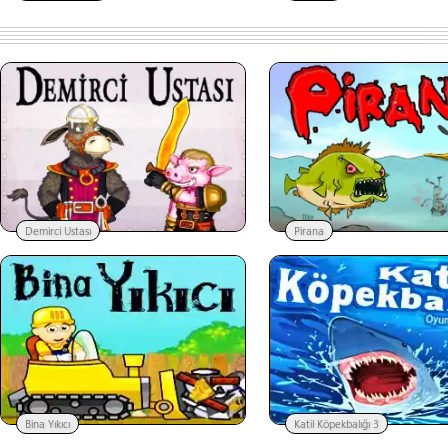
Demirci Ustası
Pirana
Bina Yıkıcı
Katil Köpekbalığı 3