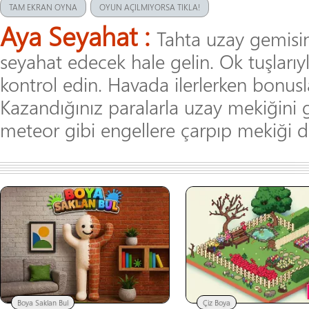
TAM EKRAN OYNA
OYUN AÇILMIYORSA TIKLA!
Aya Seyahat :
Tahta uzay gemisini
seyahat edecek hale gelin. Ok tuşlarıy
kontrol edin. Havada ilerlerken bonusl
Kazandığınız paralarla uzay mekiğini ge
meteor gibi engellere çarpıp mekiği 
Boya Saklan Bul
Çiz Boya