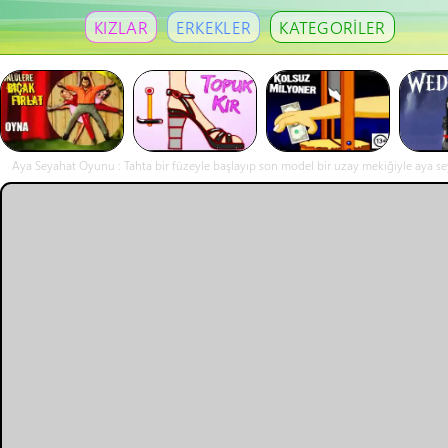
KIZLAR
ERKEKLER
KATEGORİLER
Aya Seyahat Oyunu : Tahta bir füzeyle başlayıp son model bir uzay mekiğiyle aya seya
toplayıp para kazanın. Kazandığınız paral