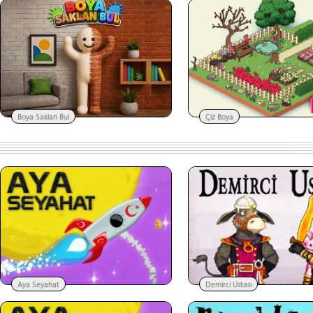
Boya Saklan Bul
Çiz Boya
Aya Seyahat
Demirci Ustası