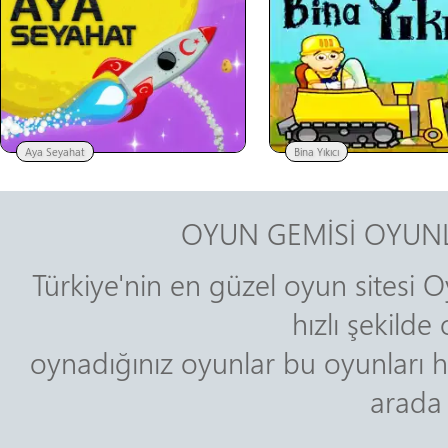
Aya Seyahat
Bina Yıkıcı
OYUN GEMİSİ OYUNL
Türkiye'nin en güzel oyun sitesi O
hızlı şekild
oynadığınız oyunlar bu oyunları h
arada 