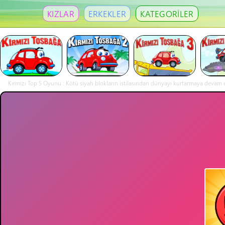
KIZLAR
ERKEKLER
KATEGORİLER
Kırmızı Top 5 Oyunu : Kötü siyah blokların istilasından dünyayı kurtarmaya devam ed