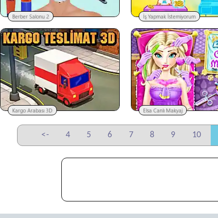
Berber Salonu 2
İş Yapmak İstemiyorum
Kargo Arabası 3D
Elsa Canlı Makyaj
<-
4
5
6
7
8
9
10