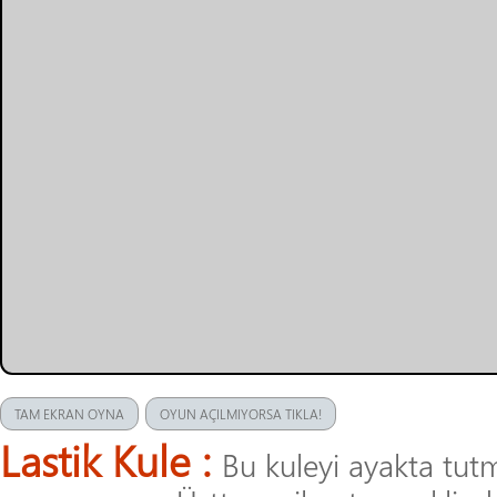
TAM EKRAN OYNA
OYUN AÇILMIYORSA TIKLA!
Lastik Kule :
Bu kuleyi ayakta tut