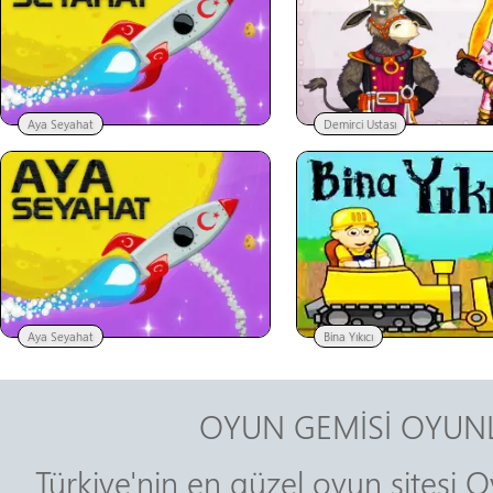
Aya Seyahat
Demirci Ustası
Aya Seyahat
Bina Yıkıcı
OYUN GEMİSİ OYUNL
Türkiye'nin en güzel oyun sitesi O