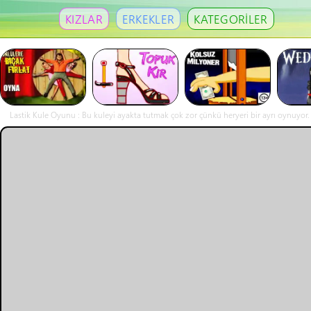
KIZLAR
ERKEKLER
KATEGORİLER
Lastik Kule Oyunu : Bu kuleyi ayakta tutmak çok zor çünkü heryeri bir ayrı oynuyor. 