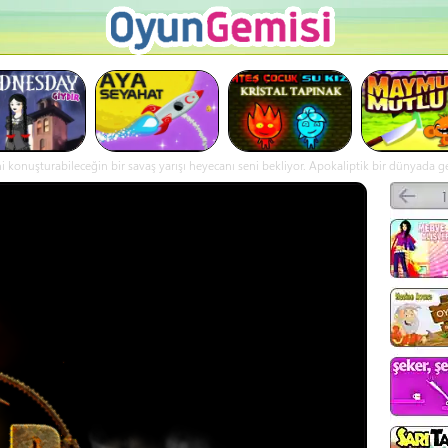
konuşturabileceğin bir savaş yarışı heyecanı seni bekliyor. Apokaliptik bir dünyada geç
 nitroyu kullan. Amacınız sadece yarışı bitirmek değil, hayatta kalmaktır. Düşmanlarınız h
sağlık ve hızınızı artıracak füze, zırh, motor ve yakıt yükseltmeleri açabilirsiniz. - Öl