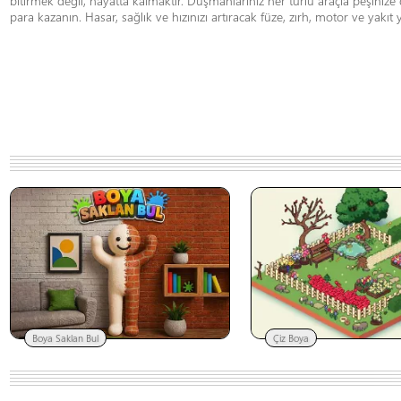
bitirmek değil, hayatta kalmaktır. Düşmanlarınız her türlü araçla peşinize
para kazanın. Hasar, sağlık ve hızınızı artıracak füze, zırh, motor ve yakıt 
Boya Saklan Bul
Çiz Boya