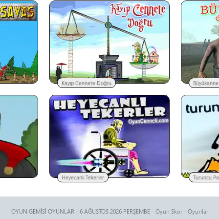
Kayıp Cennete Doğru
Büyükanne
Heyecanlı Tekerler
Turuncu Pa
OYUN GEMİSİ OYUNLAR - 6 AĞUSTOS 2026 PERŞEMBE -
Oyun Skor
-
Oyunlar