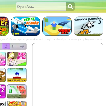
en sürüş ve nişancı yeteneklerini konuşturabileceğin bir savaş yarışı heyecanı seni
er türlü araçla peşinize düşecek. Seviyeyi bitirin ve garajda arabanızı yükseltmek için
üm Cenneti online oyna