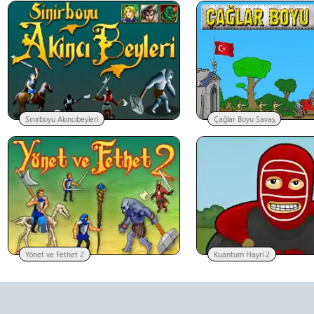
Sınırboyu Akıncıbeyleri
Çağlar Boyu Savaş
Yönet ve Fethet 2
Kuantum Hayri 2