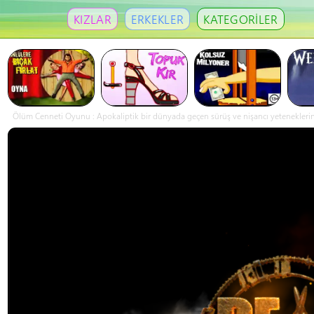
KIZLAR
ERKEKLER
KATEGORİLER
Ölüm Cenneti Oyunu : Apokaliptik bir dünyada geçen sürüş ve nişancı yeteneklerini 
bekliyor. Yön tuşlarıyla hareket et. Z ila ateş et, X ile yönünü çevir, boşluk tuşuyla
para kazanın. Hasar, 