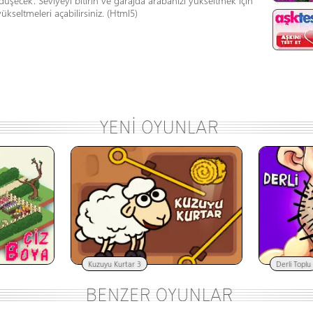
 düşecek. Seviyeyi bitirin ve garajda arabanızı yükseltmek için
yükseltmeleri açabilirsiniz. (Html5)
Kuzuyu Kurtar 3
Derli Toplu