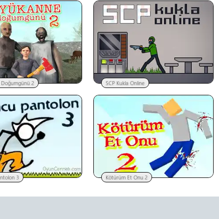
 Doğumgünü 2
SCP Kukla Online
ntolon 3
Kötürüm Et Onu 2