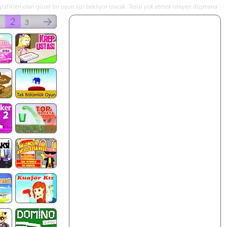
rafikleri olan güzel bir oyun sizi bekliyor olacak. Tesisi yok etmek isteyen düşmana
ı modunda da oynayabilirsiniz. - Saldırı Timi online oyna