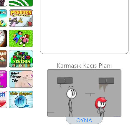
Karmaşık Kaçış Planı
OYNA