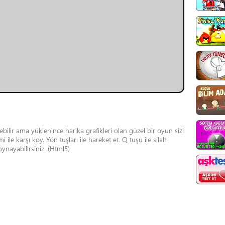
ir ama yüklenince harika grafikleri olan güzel bir oyun sizi
ile karşı koy. Yön tuşları ile hareket et. Q tuşu ile silah
ynayabilirsiniz. (Html5)