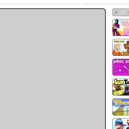
e karşı koy. Oyunun boyu biraz büyük yüklenmesi uzun sürebilir ama yüklenince harika g
e hareket et. Q tuşu ile silah değiştir. R tuşu ile şarjör değiştir. Oyunu ayrıca takım maç