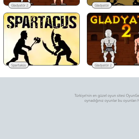
Gladyatör 2
Gladyatör
Spartaküs
Gladyatör 2
Türkiye'nin en güzel oyun sitesi OyunGem
oynadığınız oyunlar bu oyunları ha