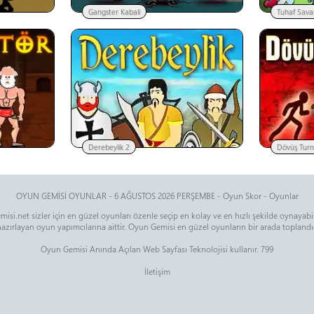
Gangster Kabali
Tuhaf Sava
Derebeylik 2
Dövüş Turn
OYUN GEMİSİ OYUNLAR - 6 AĞUSTOS 2026 PERŞEMBE -
Oyun Skor
-
Oyunlar
isi.net sizler için en güzel oyunları özenle seçip en kolay ve en hızlı şekilde oynayab
zırlayan oyun yapımcılarına aittir. Oyun Gemisi en güzel oyunların bir arada toplandığı
Oyun Gemisi Anında Açılan Web Sayfası Teknolojisi kullanır. 799
İletişim