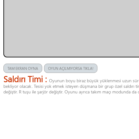
TAM EKRAN OYNA
OYUN AÇILMIYORSA TIKLA!
Saldırı Timi :
Oyunun boyu biraz büyük yüklenmesi uzun sürebil
bekliyor olacak. Tesisi yok etmek isteyen düşmana bir grup özel saldırı timi 
değiştir. R tuşu ile şarjör değiştir. Oyunu ayrıca takım maçı modunda da o