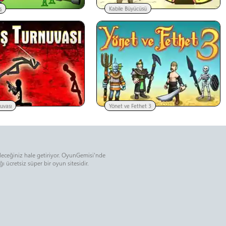
ş
Kabile Büyücüsü
uvası
Yönet ve Fethet 3
ileceğiniz hale getiriyor. OyunGemisi'nde
 ücretsiz süper bir oyun sitesidir.