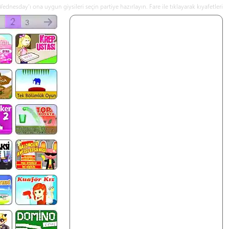
sday'ı ona uygun giysileri seçin partiye hazırlayın. Fare ile tıklayarak kıyafetleri