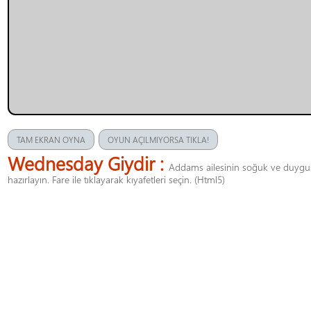
TAM EKRAN OYNA
OYUN AÇILMIYORSA TIKLA!
Wednesday Giydir :
Addams ailesinin soğuk ve duygusu
hazırlayın. Fare ile tıklayarak kıyafetleri seçin. (Html5)