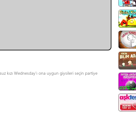
z kızı Wednesday'ı ona uygun giysileri seçin partiye