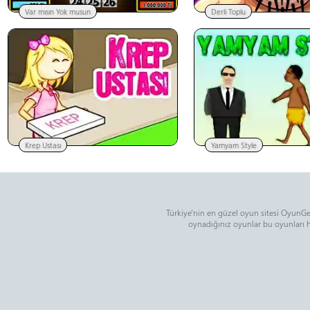
Var mısın Yok musun
Derli Toplu
Krep Ustası
Yamyam Style
Türkiye'nin en güzel oyun sitesi OyunGem
oynadığınız oyunlar bu oyunları ha