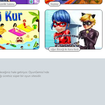
üzellik Salonu
Kaykay
Uğur Böceği ile Kara Kedi
ileceğiniz hale getiriyor. OyunGemisi'nde
 ücretsiz süper bir oyun sitesidir.