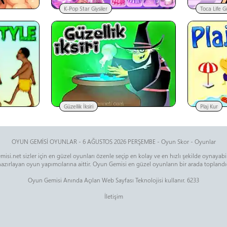
K-Pop Star Giysiler
Toca Life G
Güzellik İksiri
Plaj Kur
OYUN GEMİSİ OYUNLAR - 6 AĞUSTOS 2026 PERŞEMBE -
Oyun Skor
-
Oyunlar
isi.net sizler için en güzel oyunları özenle seçip en kolay ve en hızlı şekilde oynayab
zırlayan oyun yapımcılarına aittir. Oyun Gemisi en güzel oyunların bir arada toplandığı
Oyun Gemisi Anında Açılan Web Sayfası Teknolojisi kullanır. 6233
İletişim