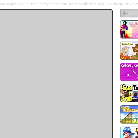
gun giysileri seçin partiye hazırlayın. Addams ailesinin soğuk ve duygusuz kızı Wedne
seçin. - Wednesday Giydir online oyna